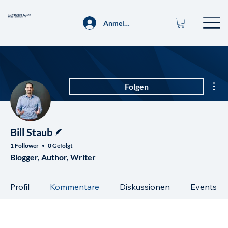
Anmelden
Wei
Folgen
Autor
Bill Staub
1 Follower
0 Gefolgt
Blogger, Author, Writer
Profil
Kommentare
Diskussionen
Events