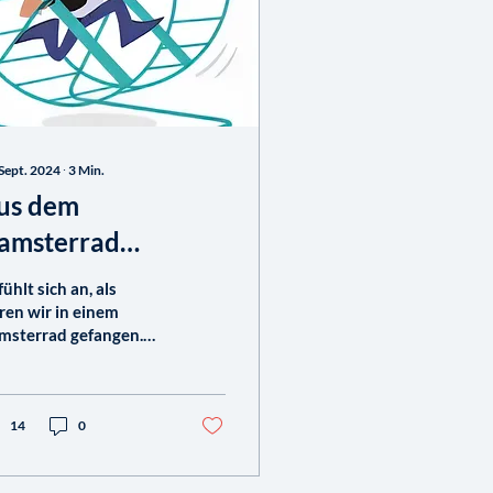
 Sept. 2024
∙
3
Min.
us dem
amsterrad
usbrechen
fühlt sich an, als
ren wir in einem
msterrad gefangen.
ändig streben wir nach
m, was wir noch
reichen könnten, und
er...
14
0