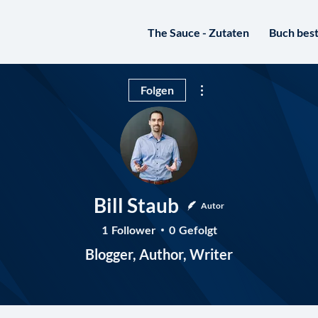
The Sauce - Zutaten
Buch best
Weitere Optionen
Folgen
Bill Staub
Autor
1
Follower
0
Gefolgt
Blogger, Author, Writer