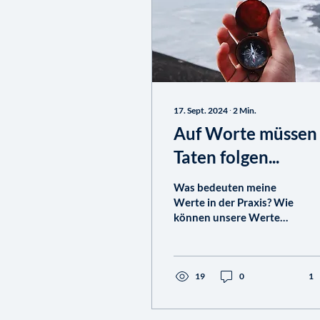
17. Sept. 2024
∙
2
Min.
Auf Worte müssen
Taten folgen...
Was bedeuten meine
Werte in der Praxis? Wie
können unsere Werte
den Alltag beeinflussen?
Um unsere definierten
Werte wirklich zu
leben,...
19
0
1