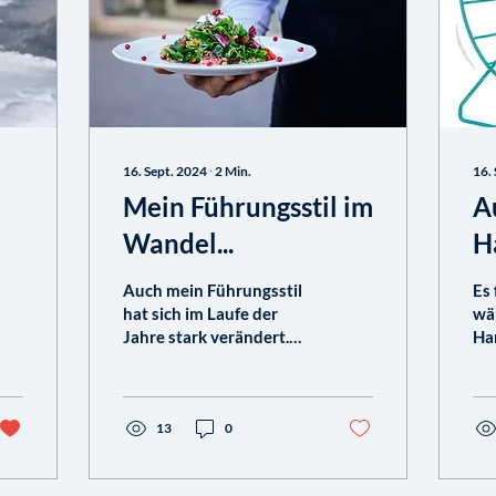
16. Sept. 2024
∙
2
Min.
16.
Mein Führungsstil im
A
Wandel...
H
a
Auch mein Führungsstil
Es 
hat sich im Laufe der
wä
Jahre stark verändert.
Ha
Früher war mein Motto:
St
Wenn etwas wirklich gut
de
werden soll, muss ich...
er
13
0
uns