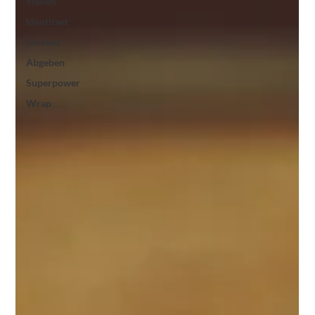
Stellen
Identitaet
Servant
Abgeben
Superpower
Wrap