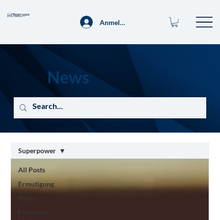
Anmelden
News
Superpower
All Posts
Ermutigung
Ruhe
Premium